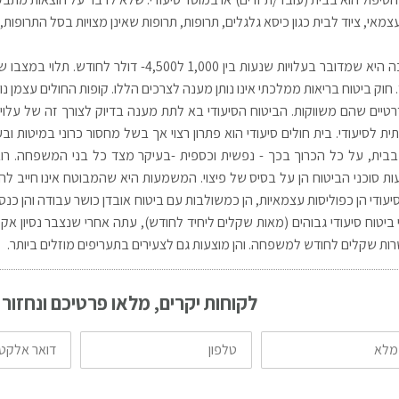
צמאי, ציוד לבית כגון כיסא גלגלים, תרופות, תרופות שאינן מצויות בסל התרופות,
ההערכה היא שמדובר בעלויות שנעות בין 1,000 
 חוק ביטוח בריאות ממלכתי אינו נותן מענה לצרכים הללו. קופות החולים עצמן
טיים שהם משווקות. הביטוח הסיעודי בא לתת מענה בדיוק לצורך זה של על
ת לסיעודי. בית חולים סיעודי הוא פתרון רצוי אך בשל מחסור כרוני במיטות ו
בית, על כל הכרוך בכך - נפשית וכספית -בעיקר מצד כל בני המשפחה. רוב 
ת סוכני הביטוח הן על בסיס של פיצוי. המשמעות היא שהמבוטח אינו חייב להו
יעודי הן כפוליסות עצמאיות, הן כמשולבות עם ביטוח אובדן כושר עבודה והן כנספ
 ביטוח סיעודי גבוהים (מאות שקלים ליחיד לחודש), עתה אחרי שנצבר נסיון אק
רות שקלים לחודש למשפחה. והן מוצעות גם לצעירים בתעריפים מוזלים ביותר.
לקוחות יקרים, מלאו פרטיכם ונחזור
טלפון
דואר
אלקטרוני