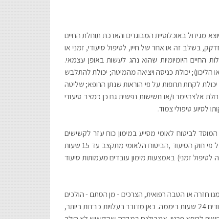
צא מגידול באוכלוסיית המבוגרים והארכת תוחלת החיים
ה המערבית. על פי נתונים סטטיסטיים, אחד מכל שלושה קשישים מעל גיל 65 יזדקק, בשלב זה או אחר של חייו, לטיפול סיעודי, זמני או
ת החיים היומיומיות שהוא נהג לעשות באופן עצמאי.
ו הליכון); יכולת כניסה ויציאה מהמיטה; יכולת להתלבש
יכולת לקחת תרופות על פי הוראות שנתן הרופא; שליטה
חלת אלצהיימר ו/או תשישות נפשית גם כן כמצב סיעודי
 לסיוע טיפולי צמוד.
 המוסד לביטוח לאומי מסייע במימון כוח עזר לקשישים
שהוכרו כמוגבלים בחלק או ברוב פעילויות עצמאיות יומיומיות שאינו יכול לבצען עוד. על פי חוק הסיעוד ,הביטוח הלאומי מתקצב עד 15 שעות
ה לטיפול זמני) באמצעות מימון עובדים מעמותות סיעוד
נו חזרה או הטבה רפואית, הצרכים - מן הסתם - הולכים
וגדלים ובסוף הדרך מדובר כבר במצב סיעודי שבו נזקק הקשיש לעזרה או השגחה צמודים 24 שעות ביממה. כאן מדובר בעלויות כבדות ביותר,
תבקשות לרופא פרטי, אמבולנס במקרה שהקשיש לא הולך