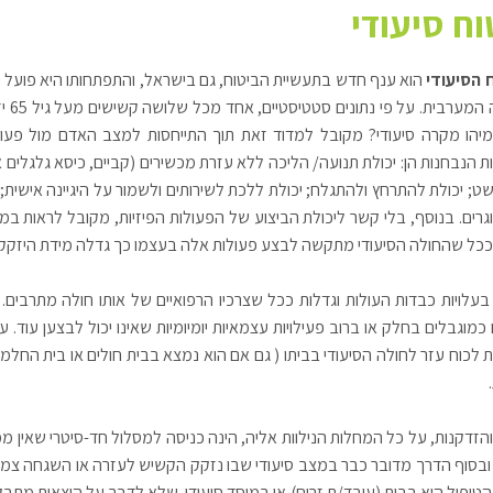
וח סיעודי
 הסיעודי
הוא ענף חדש בתעשיית הביטוח, גם בישראל, והתפתחותו היא פועל יו
בחבר
מיהו מקרה סיעודי? מקובל למדוד זאת תוך התייחסות למצב האדם מול פעולו
 הנבחנות הן: יכולת תנועה/ הליכה ללא עזרת מכשירים (קביים, כיסא גלגלים א
ט; יכולת להתרחץ ולהתגלח; יכולת ללכת לשירותים ולשמור על היגיינה אישית; 
גרים. בנוסף, בלי קשר ליכולת הביצוע של הפעולות הפיזיות, מקובל לראות במ
ככל שהחולה הסיעודי מתקשה לבצע פעולות אלה בעצמו כך גדלה מידת היזקקותו
בעלויות כבדות העולות וגדלות ככל שצרכיו הרפואיים של אותו חולה מתרבים.
ת לכוח עזר לחולה הסיעודי בביתו ( גם אם הוא נמצא בבית חולים או בית החלמ
הזדקנות, על כל המחלות הנילוות אליה, הינה כניסה למסלול חד-סיטרי שאין ממ
 הטיפול הוא בבית (עובד/ת זרים) או במוסד סיעודי. שלא לדבר על הוצאות מ