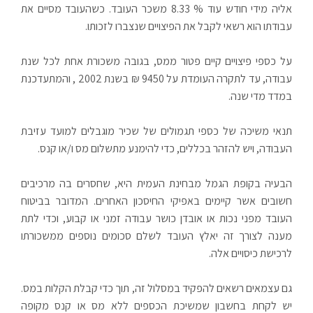
אליה מידי חודש עוד % 8.33 משכר העובד. כשהעובד מסיים את
עבודתו הוא רשאי לקבל את הפיצויים שנצברו לזכותו.
על כספי פיצויים קיים פטור ממס, בגובה משכורת אחת לכל שנת
עבודה, עד לתקרה העומדת על 9450 ₪ בשנת 2002 , והמתעדכנת
במדד מדי שנה.
תנאי משיכה של כספי תגמולים של שכיר מוגבלים למועד עזיבת
העבודה, ויש להזהר בכללים, כדי להימנע מתשלום מס ו/או קנס.
הבעיה בקופת הגמל מבחינת העמית היא, שחסרים בה מרכיבים
חשובים אשר קיימים באפיקי החיסכון האחרים. המדובר בביטוח
העובד מפני נכות או אובדן כושר עבודה זמני או קבוע, וכדי לתת
מענה לצורך זה יאלץ העובד לשלם סכומים נוספים ממשכורתו
לרכישת כיסויים אלה.
גם עצמאים רשאים להפקיד במסלול זה, תוך כדי קבלת הקלות במס.
יש לקחת בחשבון שמשיכת הכספים ללא מס או קנס מקופה