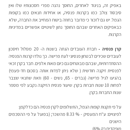
באפיק זה, בניגוד לאחרים, החוסך נהנה מפרי חסכונותיו שלו ואין
סיבסוד צולב כמו בקרנות פנסיה, או אחידות תנאים כמו בקופות
הגמל. יש גם לזכור כי מדובר בחוזה ביטוח המחייב את החברה, שלא
כבאפיקים האחרים שבהם החוסך נתון לשינויים אפשריים במדיניות
הקרנות.
קרן פנסיה -
חברת העובדים הגתה בשנות ה- 20 מסלול חיסכון
לעובדים שכירים לבטחון פנסיוני לעת פרישה. כך נולדו קרנות הפנסיה
ההסתדרותיות, שבהם מבוטחים גם כיום מאות אלפים. חבר בקרן זכאי
לפנסיית זיקנה חודשית ( שלא ניתן לפדות אותה בסכום חד-פעמי)
בהגיעו לגיל פרישה (גברים - 65, נשים - 60) וזאת שתנאי שצבר
לפחות 10 שנות חברות בקרן. שיעור פנסית הזיקנה נקבע לפי מספר
שנות החברות בקרן.
על פי תקנות קופות הגמל, התשלומים לקרן פנסיה הם כדלקמן:
לפיצויים: ע"ח המעסיק - % 8.33 מהשכר; (בפועל על פי ההסכמים
הישנים
מופקדים רק 6%)