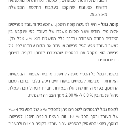
העובדים (כדוגמת "מבטחים", "מקפת" ואחרות) וקרנות פנסיה
חדשות מאוזנות שהוקמו בעקבות החלטת הממשלה
מ-29.3.95.
קופת גמל –
היא למעשה קופת חיסכון, שהמעביד והעובד מפרישים
אליה מידי חודש שעור מסוים משכרו של העובד כפי שנקבע בין
הצדדים בחוזה העבודה (בדרך כלל התשלום הוא 5% מכל צד).
כאשר העובד מגיע לגיל פרישה או עוזב את מקום עבודתו לפני גיל
פרישה הוא מקבל את הכספים שהצטברו לזכותו בקופה בצירוף
ריבית ורווחים.
בקופת הגמל כל הכסף מופנה לחיסכון. מרבית הקופות - הבנקאיות
והאחרות - מציעות לעמיתים ביטוח חיים ריסק בלבד בגובה סכום
החיסכון, בפרמיה חודשית זולה במיוחד. חברת הניהול גובה עמלת
ניהול שנעה בין % 0.8 ל- % 2.00 מסך הצבירה השנתית.
לקופת גמל לתגמולים לשכירים ניתן להפקיד % 5 של המעביד ו- %5
של העובד ובסך הכל % 10. זוהי בעצם תוכנית חיסכון לפרישה.
בנוסף, רשאי המעסיק להפריש עבור עובדיו בקופת פיצויים ולהעביר