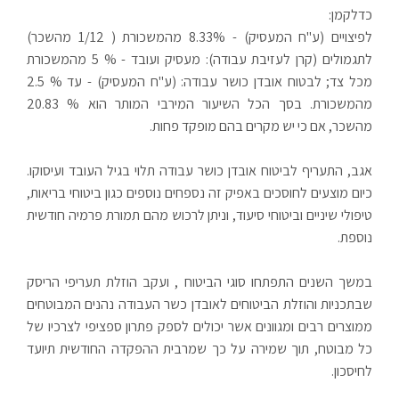
כדלקמן:
לפיצויים (ע"ח המעסיק) - 8.33% מהמשכורת ( 1/12 מהשכר)
לתגמולים (קרן לעזיבת עבודה): מעסיק ועובד - % 5 מהמשכורת
מכל צד; לבטוח אובדן כושר עבודה: (ע"ח המעסיק) - עד % 2.5
מהמשכורת. בסך הכל השיעור המירבי המותר הוא % 20.83
מהשכר, אם כי יש מקרים בהם מופקד פחות.
אגב, התעריף לביטוח אובדן כושר עבודה תלוי בגיל העובד ועיסוקו.
כיום מוצעים לחוסכים באפיק זה נספחים נוספים כגון ביטוחי בריאות,
טיפולי שיניים וביטוחי סיעוד, וניתן לרכוש מהם תמורת פרמיה חודשית
נוספת.
במשך השנים התפתחו סוגי הביטוח , ועקב הוזלת תעריפי הריסק
שבתכניות והוזלת הביטוחים לאובדן כשר העבודה נהנים המבוטחים
ממוצרים רבים ומגוונים אשר יכולים לספק פתרון ספציפי לצרכיו של
כל מבוטח, תוך שמירה על כך שמרבית ההפקדה החודשית תיועד
לחיסכון.